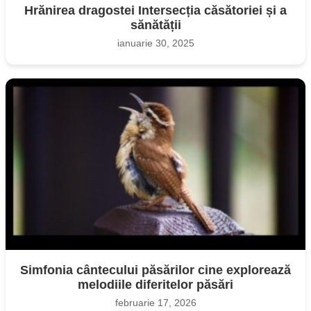
Hrănirea dragostei Intersecția căsătoriei și a
sănătății
ianuarie 30, 2025
Simfonia cântecului păsărilor cine explorează
melodiile diferitelor păsări
februarie 17, 2026