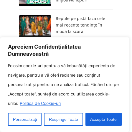
Reptile pe pistă Iaca cele
mai recente tendințe în
modă la scară
Apreciem Confidențialitatea
Frontiere inovatoare cine
Dumneavoastră
modelează peisajul
tehnologiilor emergente
Folosim cookie-uri pentru a vă îmbunătăți experiența de
navigare, pentru a vă oferi reclame sau conținut
Picturile murale ale
personalizat și pentru a ne analiza traficul. Făcând clic pe
mănăstirii O călătorie dupa
„Accept toate”, sunteți de acord cu utilizarea cookie-
spiritualitatea bizantină
urilor.
Politica de Cookie-uri
Dilema deficienței Cum să
obțineți nutrienții de oricare
Personalizați
Respinge Toate
Accepta Toate
aveți impediment apoi când