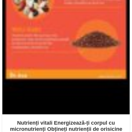
Nutrienți vitali Energizează-ți corpul cu
micronutrienți Obțineți nutrienții de orisicine